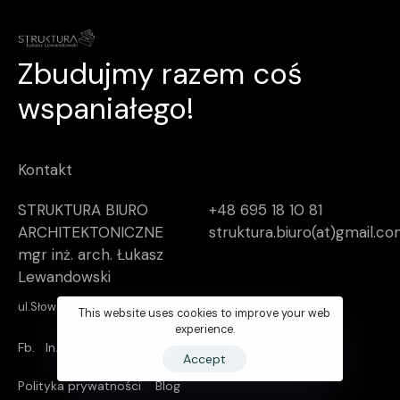
Zbudujmy razem coś
wspaniałego!
Kontakt
STRUKTURA BIURO
+48 695 18 10 81
ARCHITEKTONICZNE
struktura.biuro(at)gmail.c
mgr inż. arch. Łukasz
Lewandowski
ul.Słowackiego 34/7, 44-100 Gliwice
This website uses cookies to improve your web
experience.
Fb.
In.
Lk.
Accept
Polityka prywatności
Blog