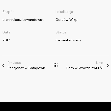
Zespół:
Lokalizacja:
arch.Łukasz Lewandowski
Gorzów Wlkp
Data:
Status:
2017
niezrealizowany
Previous
Next
Pensjonat w Chłapowie
Dom w Wodzisławiu Śl.