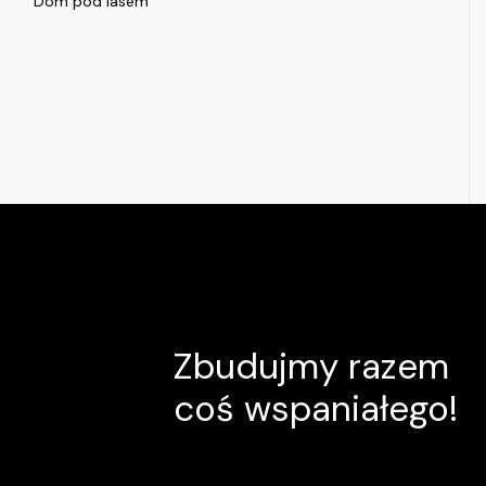
Dom pod lasem
Zbudujmy razem
coś wspaniałego!