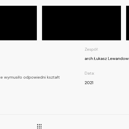
Zespół:
arch.Łukasz Lewandow
Data:
łce wymusiło odpowiedni kształt
2021